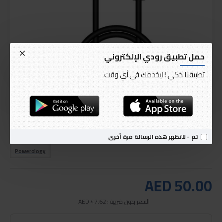
حمل تطبيق رودي الإلكتروني
تطبيقنا ذكي ! ليخدمك في أي وقت
التوصيل خلال 1 إلى 3 أيام
متوفر
الموديل:
Powerology USB-C to Lightning Cable 3M - Black
الرمز العالمي للمنتج:
P3BCLBK
تم - لاتظهر هذه الرسالة مرة أخرى
Powerology
AED 50.00
السعر بدون ضريبة : AED 47.62