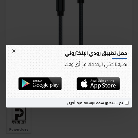
حمل تطبيق رودي الإلكتروني
تطبيقنا ذكي ! ليخدمك في أي وقت
التوصيل خلال 3 إلى 5 أيام
متوفر
الموديل:
Powerology Aluminum Braided Audio Cable Type-C to 3.5mm AUX
الرمز العالمي للمنتج:
P12CAUGY
تم - لاتظهر هذه الرسالة مرة أخرى
Powerology