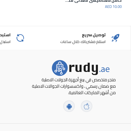
حامل مغناطيسي معدني متعدد الزوايا 360 درجة
شاشة عرض محمولة للبروجكتر للاستخدام المنزلي والمكتب في الأماكن المغلقة والمفتوحة
حامل الهاتف المغناطيسي
AED 10.00
AED 10.00
AED 135.00
توصيل سريع
استبدا
استلم مشترياتك خلال ساعات
استبدل من
متجر متخصص في بيع أجهزة الجولات الاصلية
مع ضمان رسمي ، واكسسوارات الجوالات الاصلية
من أشهر الماركات العالمية.