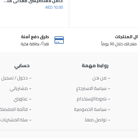
 لجميع استخدامات لوحة القيادة
حامل مغناطيسي للسيارة 360 درجة بدون حامل مع رقبة منحنية مرنة
حامل مغناطيسي معدني متعدد الزوايا 360 درجة
AED 10.00
AED 25.00
ل المنتجات
طرق دفع آمنة
تجاتك خلال 30 يوماً
نقداً / بطاقة بنكية
روابط مهمة
حسابي
من نحن
دخول / تسجيل
سياسة الاسترجاع
مشترياتي
شروط الإستخدام
عناويني
سياسة الخصوصية
قائمة المفضلة
تواصل معنا
سلة المشتريات