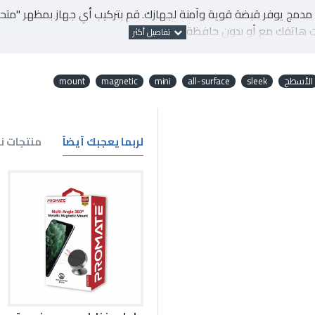
مدمج يوفر قبضة قوية وآمنة لجهازك. قم بتركيب أي جهاز بمظهر "مت
بيت هاتفك مع أو بدون حافظة.
الأسطح
sleek
all-surface
mini
magnetic
mount
لربما يعجبك أيضاً
منتجات نف