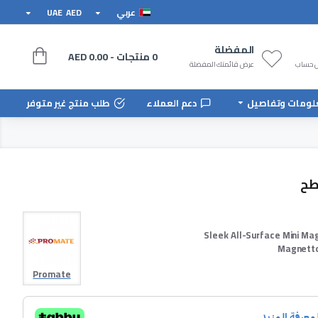
عربي
AED
UAE
المفضلة
0 منتجات - AED 0.00
ل حساب
عرض قائمتك المفضلة
لومات وتفاصيل
دعم العملاء
طلب منتج غير متوفر
طح
Sleek All-Surface Mini Ma
Magnett
Promate