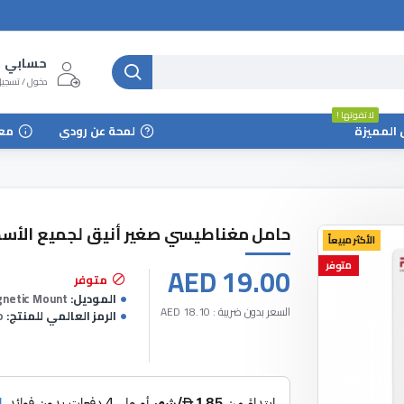
حسابي
دخول / تسجي
لا تفوتها !
 المميزة
لمحة عن رودي
مع
حامل مغناطيسي صغير أنيق لجميع الأس
الأكثر مبيعاً
متوفر
AED 19.00
متوفر
الموديل:
gnetic Mount
السعر بدون ضريبة : AED 18.10
الرمز العالمي للمنتج:
o