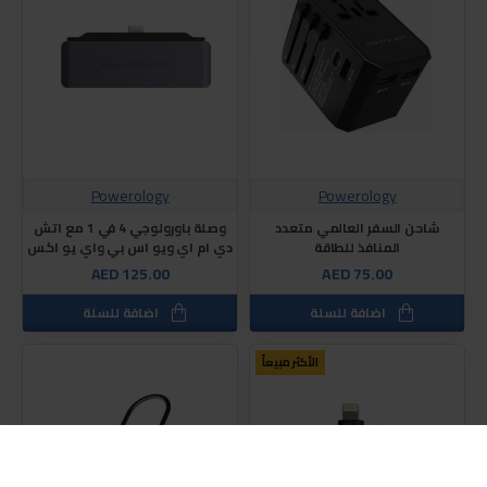
Powerology
Powerology
شاحن السفر العالمي متعدد
وصلة باورولوجي 4 في 1 مع اتش
المنافذ للطاقة
دي ام اي ويو اس بي واي يو اكس
AED 125.00
AED 75.00
اضافة للسلة
اضافة للسلة
الأكثر مبيعاً