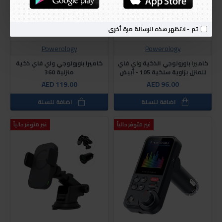
تم - لاتظهر هذه الرسالة مرة أخرى
Powerology
Powerology
كاميرا باورولوجي الذكية واي فاي
كاميرا باورولوجي واي فاي ذكية
للمنزل بزاوية سلكية 105 - أبيض
منزلية 360
AED 119.00
AED 96.00
اضافة للسلة
اضافة للسلة
غير متوفر حالياً
غير متوفر حالياً