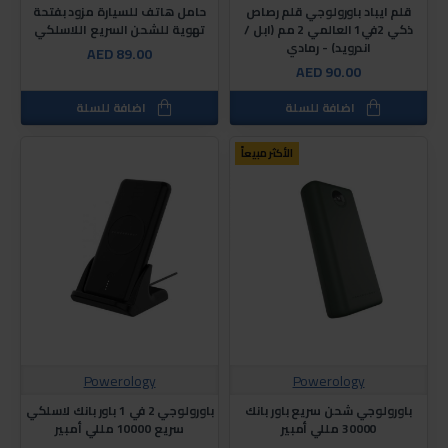
قلم ايباد باورولوجي قلم رصاص
حامل هاتف للسيارة مزود بفتحة
ذكي 2في1 العالمي 2 مم (ابل /
تهوية للشحن السريع اللاسلكي
اندرويد) - رمادي
AED 89.00
AED 90.00
اضافة للسلة
اضافة للسلة
الأكثر مبيعاً
Powerology
Powerology
باورولوجي شحن سريع باور بانك
باورولوجي 2 في 1 باور بانك لاسلكي
30000 مللي أمبير
سريع 10000 مللي أمبير