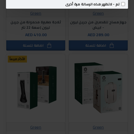
تم - لاتظهر هذه الرسالة مرة أخرى
Green
Green
جهاز مساج للقدمين من جرين ليون
ثلاجة صغيرة محمولة من جرين
- ابيض
ليون | سعة 22 لتر
AED 410.00
AED 289.00
اضافة للسلة
اضافة للسلة
الأكثر مبيعاً
Green
Green