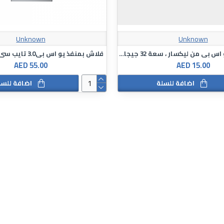
Unknown
Unknown
محرك فلاش يو اس بي من ليكسار ، سعة 32 جيجابايت
فلاش بمنفذ يو اس بي3.0 تايب سي 128 غيغابايت
AED 55.00
AED 15.00
اضافة للسلة
اضافة للسل