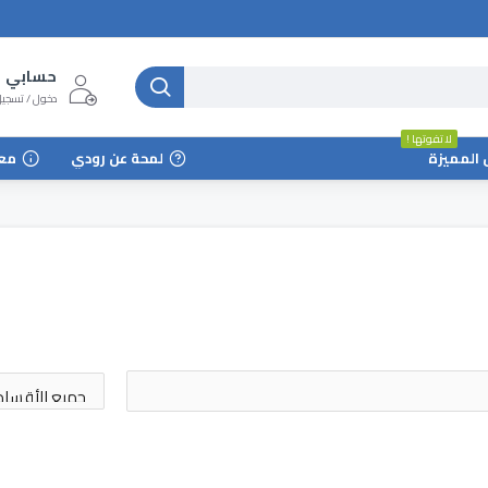
حسابي
دخول / تسجي
لا تفوتها !
 المميزة
لمحة عن رودي
مع