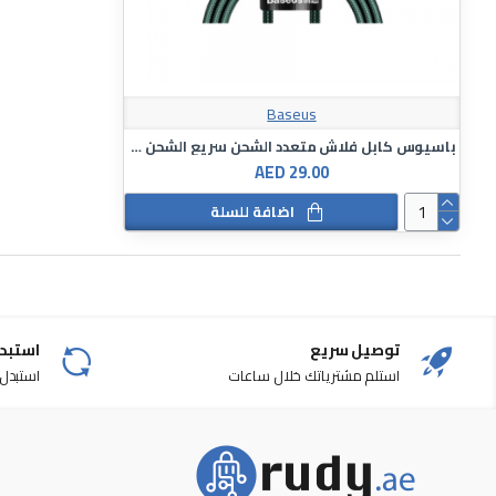
Baseus
باسيوس كابل فلاش متعدد الشحن سريع الشحن من النوع سي 5اي - طوله 1 متر
AED 29.00
اضافة للسلة
توصيل سريع
استبدا
استلم مشترياتك خلال ساعات
استبدل من