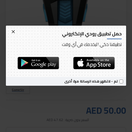
حمل تطبيق رودي الإلكتروني
تطبيقنا ذكي ! ليخدمك في أي وقت
التوصيل خلال 1 إلى 3 أيام
متوفر
الموديل:
Mobile Game Controllers F4 Falcon
الرمز العالمي للمنتج:
gamesir F4
تم - لاتظهر هذه الرسالة مرة أخرى
GameSir
AED 50.00
السعر بدون ضريبة : AED 47.62