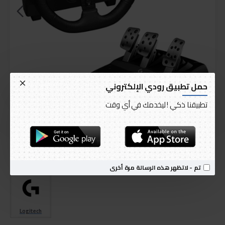
حمل تطبيق رودي الإلكتروني
تطبيقنا ذكي ! ليخدمك في أي وقت
التوصيل خلال 1 إلى 3 أيام
متوفر
الموديل:
Logitech G923 Trueforce Racing Wheel for PS4 & PS5
الرمز العالمي للمنتج:
G923
تم - لاتظهر هذه الرسالة مرة أخرى
Logitech