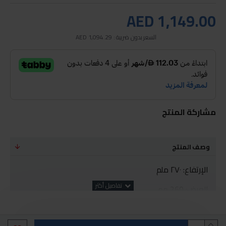
AED 1,149.00
السعر بدون ضريبة : AED 1,094.29
مشاركة المنتج
وصف المنتج
الإرتفاع: ٢٧٠ ملم
العرض: 260 مم
العمق: ٢٧٨ ملم